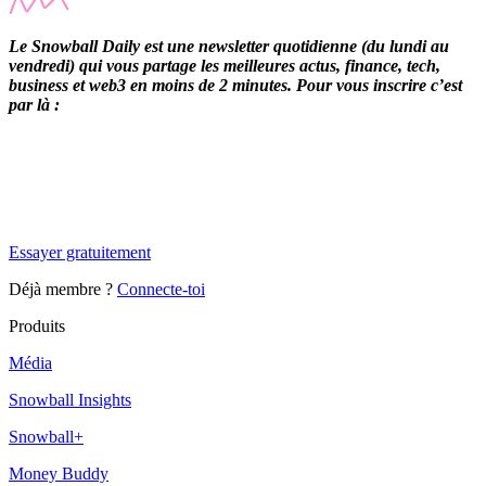
Le Snowball Daily est une newsletter quotidienne (du lundi au
vendredi) qui vous partage les meilleures actus, finance, tech,
business et web3 en moins de 2 minutes. Pour vous inscrire c’est
par là :
✨
Tu es à un flocon de débloquer cet article
Snowball Insights gratuit pendant 14 jours.
Essayer gratuitement
Déjà membre ?
Connecte-toi
Produits
Média
Snowball Insights
Snowball+
Money Buddy