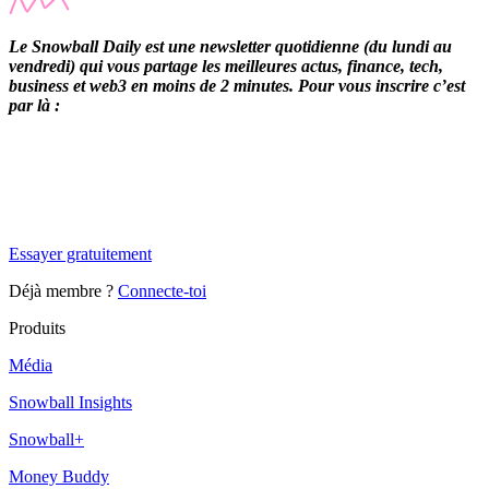
Le Snowball Daily est une newsletter quotidienne (du lundi au
vendredi) qui vous partage les meilleures actus, finance, tech,
business et web3 en moins de 2 minutes. Pour vous inscrire c’est
par là :
✨
Tu es à un flocon de débloquer cet article
Snowball Insights gratuit pendant 14 jours.
Essayer gratuitement
Déjà membre ?
Connecte-toi
Produits
Média
Snowball Insights
Snowball+
Money Buddy