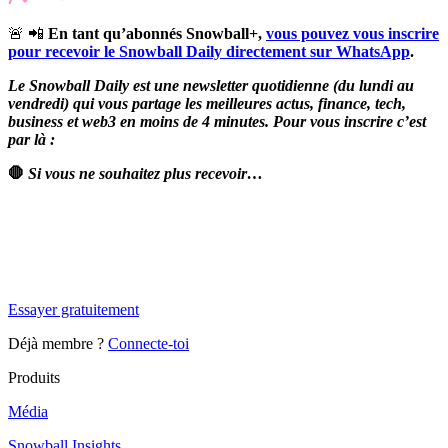
🚨 📲
En tant qu’abonnés Snowball+,
vous pouvez vous inscrire
pour recevoir le Snowball Daily directement sur WhatsApp
.
Le Snowball Daily est une newsletter quotidienne (du lundi au
vendredi) qui vous partage les meilleures actus, finance, tech,
business et web3 en moins de 4 minutes. Pour vous inscrire c’est
par là :
🛑
Si vous ne souhaitez plus recevoir…
✨
Tu es à un flocon de débloquer cet article
Snowball Insights gratuit pendant 14 jours.
Essayer gratuitement
Déjà membre ?
Connecte-toi
Produits
Média
Snowball Insights