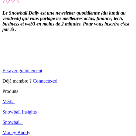
Le Snowball Daily est une newsletter quotidienne (du lundi au
vendredi) qui vous partage les meilleures actus, finance, tech,
business et web3 en moins de 2 minutes. Pour vous inscrire c’est
par là :
✨
Tu es à un flocon de débloquer cet article
Snowball Insights gratuit pendant 14 jours.
Essayer gratuitement
Déjà membre ?
Connecte-toi
Produits
Média
Snowball Insights
Snowball+
Money Buddy