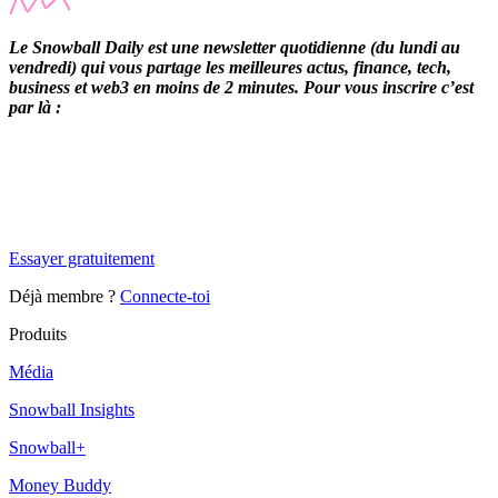
Le Snowball Daily est une newsletter quotidienne (du lundi au
vendredi) qui vous partage les meilleures actus, finance, tech,
business et web3 en moins de 2 minutes. Pour vous inscrire c’est
par là :
✨
Tu es à un flocon de débloquer cet article
Snowball Insights gratuit pendant 14 jours.
Essayer gratuitement
Déjà membre ?
Connecte-toi
Produits
Média
Snowball Insights
Snowball+
Money Buddy