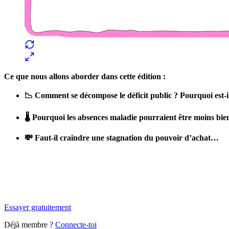
Ce que nous allons aborder dans cette édition :
📉 Comment se décompose le déficit public ? Pourquoi est-il
🌡 Pourquoi les absences maladie pourraient être moins bien
💸 Faut-il craindre une stagnation du pouvoir d’achat…
✨
Tu es à un flocon de débloquer cet article
Snowball+ gratuit pendant 14 jours.
Essayer gratuitement
Déjà membre ?
Connecte-toi