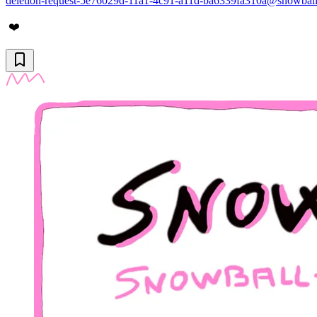
deletion-request-5e76029d-11a1-4c91-a11d-ba6339fa310a@snowball
❤️