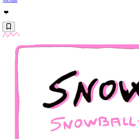
Nicolas
❤️