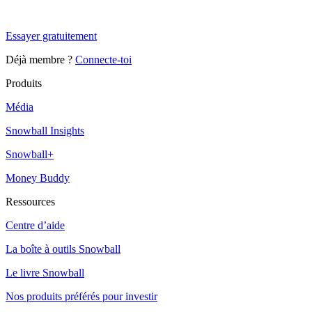
Snowball+ gratuit pendant 14 jours.
Essayer gratuitement
Déjà membre ?
Connecte-toi
Produits
Média
Snowball Insights
Snowball+
Money Buddy
Ressources
Centre d’aide
La boîte à outils Snowball
Le livre Snowball
Nos produits préférés pour investir