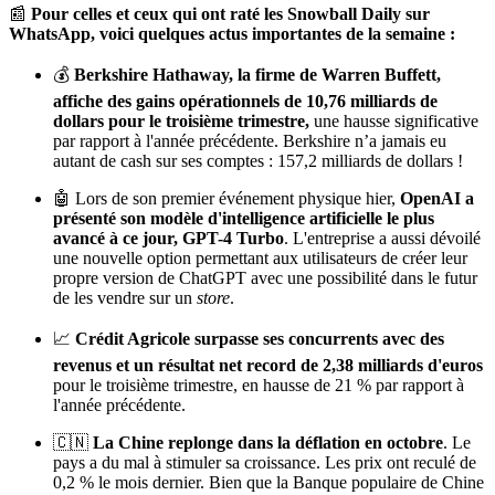
📰
Pour celles et ceux qui ont raté les Snowball Daily sur
WhatsApp, voici quelques actus importantes de la semaine :
💰
Berkshire Hathaway,
la firme de Warren Buffett,
affiche des gains opérationnels de 10,76 milliards de
dollars pour le troisième trimestre,
une hausse significative
par rapport à l'année précédente. Berkshire n’a jamais eu
autant de cash sur ses comptes : 157,2 milliards de dollars !
🤖 Lors de son premier événement physique hier,
OpenAI
a
présenté son modèle d'intelligence artificielle le plus
avancé à ce jour, GPT-4 Turbo
. L'entreprise a aussi dévoilé
une nouvelle option permettant aux utilisateurs de créer leur
propre version de ChatGPT avec une possibilité dans le futur
de les vendre sur un
store
.
📈
Crédit Agricole
surpasse ses concurrents avec des
revenus et un résultat net record de
2,38 milliards d'euros
pour le troisième trimestre, en hausse de 21 % par rapport à
l'année précédente.
🇨🇳
La Chine replonge dans la déflation en octobre
. Le
pays a du mal à stimuler sa croissance. Les prix ont reculé de
0,2 % le mois dernier. Bien que la Banque populaire de Chine