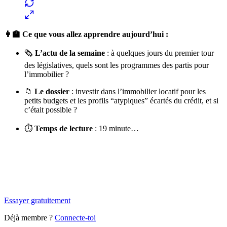
👩‍🏫 Ce que vous allez apprendre aujourd’hui :
🗞
L’actu de la semaine
: à quelques jours du premier tour
des législatives, quels sont les programmes des partis pour
l’immobilier ?
📁
Le dossier
: investir dans l’immobilier locatif pour les
petits budgets et les profils “atypiques” écartés du crédit, et si
c’était possible ?
⏱
Temps de lecture
: 19 minute…
✨
Tu es à un flocon de débloquer cet article
Snowball+ gratuit pendant 14 jours.
Essayer gratuitement
Déjà membre ?
Connecte-toi