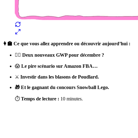
👩‍🏫 Ce que vous allez apprendre ou découvrir aujourd’hui :
🤷‍♂️
Deux nouveaux GWP pour décembre ?
😱
Le pire scénario sur Amazon FBA…
⚔️
Investir dans
les blasons de Poudlard.
🎁 Et le gagnant du concours Snowball Lego.
⏱
Temps de lecture :
10 minutes.
✨
Tu es à un flocon de débloquer cet article
Snowball+ gratuit pendant 14 jours.