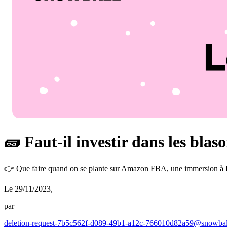
🧱 Faut-il investir dans les bla
👉 Que faire quand on se plante sur Amazon FBA, une immersion à 
Le 29/11/2023
,
par
deletion-request-7b5c562f-d089-49b1-a12c-766010d82a59@snowbal