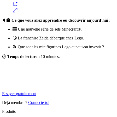
👩‍🏫 Ce que vous allez apprendre ou découvrir aujourd’hui :
🔜
Une nouvelle série de sets Minecraft®.
🤩 La franchise Zelda débarque chez Lego.
📂 Que sont les minifigurines Lego et peut-on investir ?
⏱
Temps de lecture :
10 minutes.
✨
Tu es à un flocon de débloquer cet article
Snowball+ gratuit pendant 14 jours.
Essayer gratuitement
Déjà membre ?
Connecte-toi
Produits