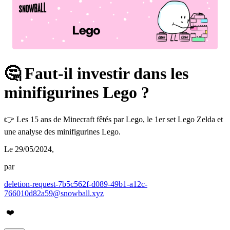
🤔 Faut-il investir dans les
minifigurines Lego ?
👉 Les 15 ans de Minecraft fêtés par Lego, le 1er set Lego Zelda et
une analyse des minifigurines Lego.
Le 29/05/2024
,
par
deletion-request-7b5c562f-d089-49b1-a12c-
766010d82a59@snowball.xyz
❤️