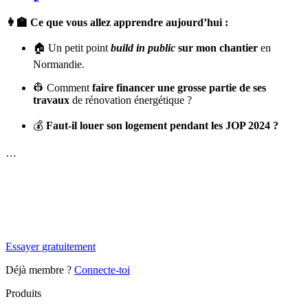
👩‍🏫 Ce que vous allez apprendre aujourd’hui :
🏠 Un petit point
build in public
sur mon chantier
en
Normandie.
👷 Comment
faire financer une grosse partie de ses
travaux
de rénovation énergétique ?
💰
Faut-il louer son logement pendant les JOP 2024 ?
…
✨
Tu es à un flocon de débloquer cet article
Snowball+ gratuit pendant 14 jours.
Essayer gratuitement
Déjà membre ?
Connecte-toi
Produits