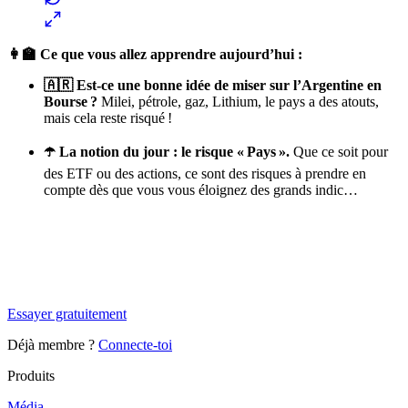
👩‍🏫 Ce que vous allez apprendre aujourd’hui :
🇦🇷 Est-ce une bonne idée de miser sur l’Argentine en
Bourse ?
Milei, pétrole, gaz, Lithium, le pays a des atouts,
mais cela reste risqué !
☂️ La notion du jour : le risque « Pays ».
Que ce soit pour
des ETF ou des actions, ce sont des risques à prendre en
compte dès que vous vous éloignez des grands indic…
✨
Tu es à un flocon de débloquer cet article
Snowball+ gratuit pendant 14 jours.
Essayer gratuitement
Déjà membre ?
Connecte-toi
Produits
Média