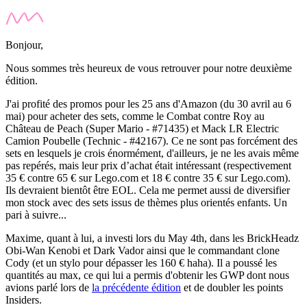
Bonjour,
Nous sommes très heureux de vous retrouver pour notre deuxième
édition.
J'ai profité des promos pour les 25 ans d'Amazon (du 30 avril au 6
mai) pour acheter des sets, comme le
Combat contre Roy au
Château de Peach
(Super Mario - #71435) et
Mack LR Electric
Camion Poubelle
(Technic - #42167). Ce ne sont pas forcément des
sets en lesquels je crois énormément, d'ailleurs, je ne les avais même
pas repérés, mais leur prix d’achat était intéressant (respectivement
35 € contre 65 € sur Lego.com et 18 € contre 35 € sur Lego.com).
Ils devraient bientôt être EOL. Cela me permet aussi de diversifier
mon stock avec des sets issus de thèmes plus orientés enfants. Un
pari à suivre...
Maxime, quant à lui, a investi lors du
May 4
t
h
,
dans les BrickHeadz
Obi-Wan Kenobi
et
Dark Vador
ainsi que le commandant clone
Cody
(et un stylo pour dépasser les 160 € haha). Il a poussé les
quantités au max, ce qui lui a permis d'obtenir les GWP dont nous
avions parlé lors de
la précédente édition
et de doubler les points
Insiders
.