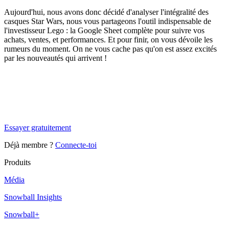
Aujourd'hui, nous avons donc décidé d'analyser l'intégralité des
casques Star Wars, nous vous partageons l'outil indispensable de
l'investisseur Lego : la Google Sheet complète pour suivre vos
achats, ventes, et performances. Et pour finir, on vous dévoile les
rumeurs du moment. On ne vous cache pas qu'on est assez excités
par les nouveautés qui arrivent !
✨
Tu es à un flocon de débloquer cet article
Snowball+ gratuit pendant 14 jours.
Essayer gratuitement
Déjà membre ?
Connecte-toi
Produits
Média
Snowball Insights
Snowball+