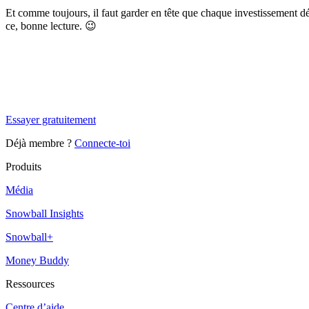
Et comme toujours, il faut garder en tête que chaque investissement d
ce, bonne lecture. 😉
✨
Tu es à un flocon de débloquer cet article
Snowball+ gratuit pendant 14 jours.
Essayer gratuitement
Déjà membre ?
Connecte-toi
Produits
Média
Snowball Insights
Snowball+
Money Buddy
Ressources
Centre d’aide