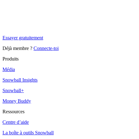
✨
Tu es à un flocon de débloquer cet article
Snowball+ gratuit pendant 14 jours.
Essayer gratuitement
Déjà membre ?
Connecte-toi
Produits
Média
Snowball Insights
Snowball+
Money Buddy
Ressources
Centre d’aide
La boîte à outils Snowball