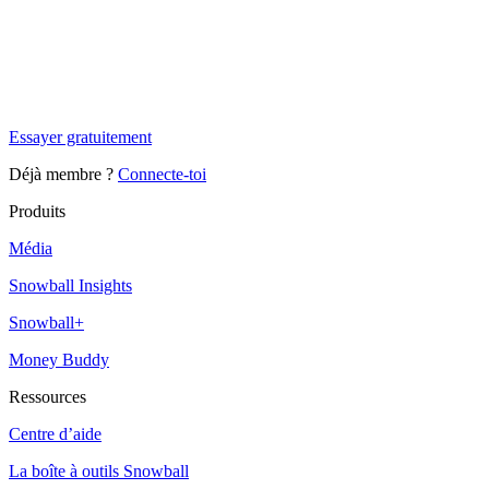
✨
Tu es à un flocon de débloquer cet article
Snowball+ gratuit pendant 14 jours.
Essayer gratuitement
Déjà membre ?
Connecte-toi
Produits
Média
Snowball Insights
Snowball+
Money Buddy
Ressources
Centre d’aide
La boîte à outils Snowball