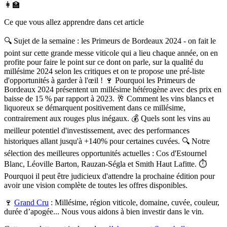
👩‍🏫
Ce que vous allez apprendre dans cet article
🔍 Sujet de la semaine : les Primeurs de Bordeaux 2024 - on fait le
point sur cette grande messe viticole qui a lieu chaque année, on en
profite pour faire le point sur ce dont on parle, sur la qualité du
millésime 2024 selon les critiques et on te propose une pré-liste
d'opportunités à garder à l'œil ! 🍷 Pourquoi les Primeurs de
Bordeaux 2024 présentent un millésime hétérogène avec des prix en
baisse de 15 % par rapport à 2023. 🥂 Comment les vins blancs et
liquoreux se démarquent positivement dans ce millésime,
contrairement aux rouges plus inégaux. 💰 Quels sont les vins au
meilleur potentiel d'investissement, avec des performances
historiques allant jusqu'à +140% pour certaines cuvées. 🔍 Notre
sélection des meilleures opportunités actuelles : Cos d'Estournel
Blanc, Léoville Barton, Rauzan-Ségla et Smith Haut Lafitte. ⏱️
Pourquoi il peut être judicieux d'attendre la prochaine édition pour
avoir une vision complète de toutes les offres disponibles.
🍷
Grand Cru
:
Millésime, région viticole, domaine, cuvée, couleur,
durée d’apogée... Nous vous aidons à bien investir dans le vin.