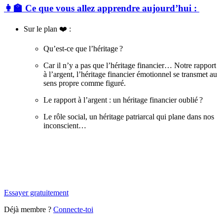
👩‍🏫 Ce que vous allez apprendre aujourd’hui :
Sur le plan ❤️ :
Qu’est-ce que l’héritage ?
Car il n’y a pas que l’héritage financier… Notre rapport
à l’argent, l’héritage financier émotionnel se transmet au
sens propre comme figuré.
Le rapport à l’argent : un héritage financier oublié ?
Le rôle social, un héritage patriarcal qui plane dans nos
inconscient…
✨
Tu es à un flocon de débloquer cet article
Snowball+ gratuit pendant 14 jours.
Essayer gratuitement
Déjà membre ?
Connecte-toi