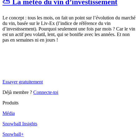
⛅ La météo du vin d’investissement
Le concept :
tous les mois, on fait un point sur l’évolution du marché
du vin, basée sur le Liv-Ex (l’indice de référence du vin
d’investissement). Pourquoi seulement une fois par mois ? Car le vin
est un actif peu volatil, lent, qui se bonifie avec les années. Et non
pas en semaines ni en jours !
✨
Tu es à un flocon de débloquer cet article
Snowball+ gratuit pendant 14 jours.
Essayer gratuitement
Déjà membre ?
Connecte-toi
Produits
Média
Snowball Insights
Snowball+