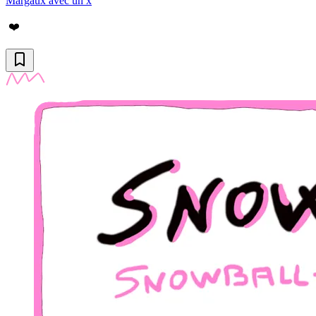
Margaux avec un x
❤️