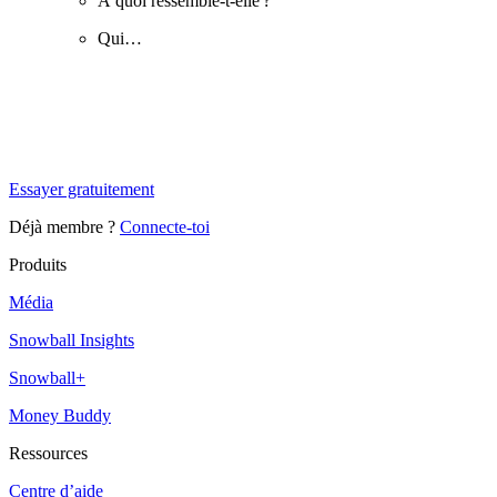
À quoi ressemble-t-elle ?
Qui…
✨
Tu es à un flocon de débloquer cet article
Snowball+ gratuit pendant 14 jours.
Essayer gratuitement
Déjà membre ?
Connecte-toi
Produits
Média
Snowball Insights
Snowball+
Money Buddy
Ressources
Centre d’aide