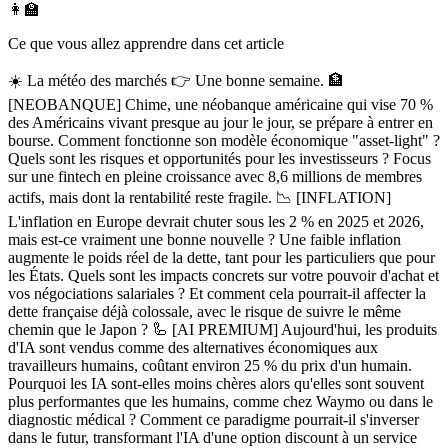
👩‍🏫
Ce que vous allez apprendre dans cet article
☀️ La météo des marchés 👉 Une bonne semaine. 🏦
[NEOBANQUE] Chime, une néobanque américaine qui vise 70 %
des Américains vivant presque au jour le jour, se prépare à entrer en
bourse. Comment fonctionne son modèle économique "asset-light" ?
Quels sont les risques et opportunités pour les investisseurs ? Focus
sur une fintech en pleine croissance avec 8,6 millions de membres
actifs, mais dont la rentabilité reste fragile. 📉 [INFLATION]
L'inflation en Europe devrait chuter sous les 2 % en 2025 et 2026,
mais est-ce vraiment une bonne nouvelle ? Une faible inflation
augmente le poids réel de la dette, tant pour les particuliers que pour
les États. Quels sont les impacts concrets sur votre pouvoir d'achat et
vos négociations salariales ? Et comment cela pourrait-il affecter la
dette française déjà colossale, avec le risque de suivre le même
chemin que le Japon ? 🦾 [AI PREMIUM] Aujourd'hui, les produits
d'IA sont vendus comme des alternatives économiques aux
travailleurs humains, coûtant environ 25 % du prix d'un humain.
Pourquoi les IA sont-elles moins chères alors qu'elles sont souvent
plus performantes que les humains, comme chez Waymo ou dans le
diagnostic médical ? Comment ce paradigme pourrait-il s'inverser
dans le futur, transformant l'IA d'une option discount à un service