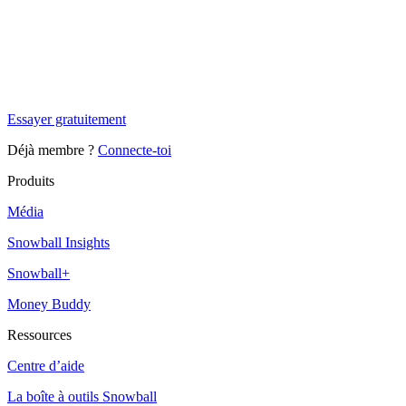
✨
Tu es à un flocon de débloquer cet article
Snowball Insights gratuit pendant 14 jours.
Essayer gratuitement
Déjà membre ?
Connecte-toi
Produits
Média
Snowball Insights
Snowball+
Money Buddy
Ressources
Centre d’aide
La boîte à outils Snowball