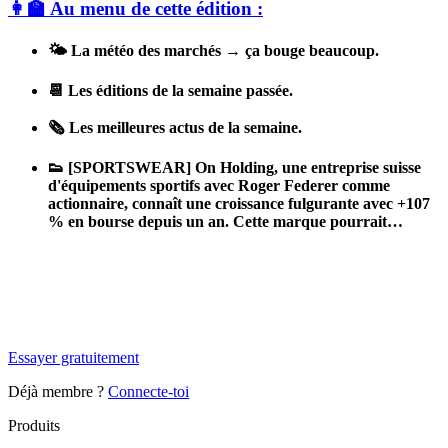
👩‍🏫 Au menu de cette édition :
🌤️ La météo des marchés → ça bouge beaucoup.
📆 Les éditions de la semaine passée.
🗞️ Les meilleures actus de la semaine.
👟 [SPORTSWEAR] On Holding, une entreprise suisse
d'équipements sportifs avec Roger Federer comme
actionnaire, connaît une croissance fulgurante avec +107
% en bourse depuis un an. Cette marque pourrait…
✨
Tu es à un flocon de débloquer cet article
Snowball Insights gratuit pendant 14 jours.
Essayer gratuitement
Déjà membre ?
Connecte-toi
Produits