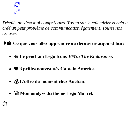
Désolé, on s’est mal compris avec Yoann sur le calendrier et cela a
créé un petit problème de communication également. Toutes nos
excuses.
👩‍🏫 Ce que vous allez apprendre ou découvrir aujourd’hui :
⛵️ Le prochain Lego Icons
10335 The Endurance
.
🛡️
3 petites nouveautés Captain America.
💰 L’offre du moment chez Auchan.
🚀 Mon analyse du thème Lego Marvel.
⏱
✨
Tu es à un flocon de débloquer cet article