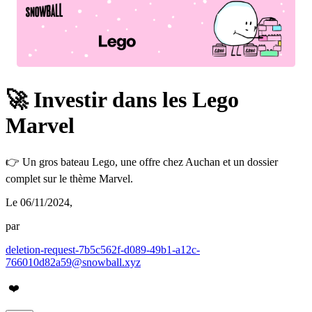
🚀 Investir dans les Lego
Marvel
👉 Un gros bateau Lego, une offre chez Auchan et un dossier
complet sur le thème Marvel.
Le 06/11/2024
,
par
deletion-request-7b5c562f-d089-49b1-a12c-
766010d82a59@snowball.xyz
❤️