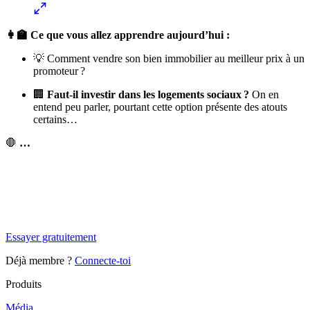
👩‍🏫 Ce que vous allez apprendre aujourd’hui :
💡 Comment vendre son bien immobilier au meilleur prix à un
promoteur ?
🏢
Faut-il investir dans les logements sociaux ?
On en
entend peu parler, pourtant cette option présente des atouts
certains…
🛑
…
✨
Tu es à un flocon de débloquer cet article
Snowball+ gratuit pendant 14 jours.
Essayer gratuitement
Déjà membre ?
Connecte-toi
Produits
Média