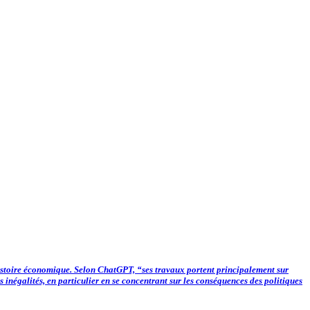
histoire économique. Selon ChatGPT, “ses travaux portent principalement sur
inégalités, en particulier en se concentrant sur les conséquences des politiques