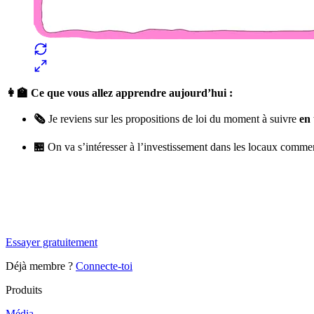
👩‍🏫 Ce que vous allez apprendre aujourd’hui :
🗞️
Je reviens sur les propositions de loi du moment à suivre
en 
🏪
On va s’intéresser à l’investissement dans les locaux comm
✨
Tu es à un flocon de débloquer cet article
Snowball+ gratuit pendant 14 jours.
Essayer gratuitement
Déjà membre ?
Connecte-toi
Produits
Média