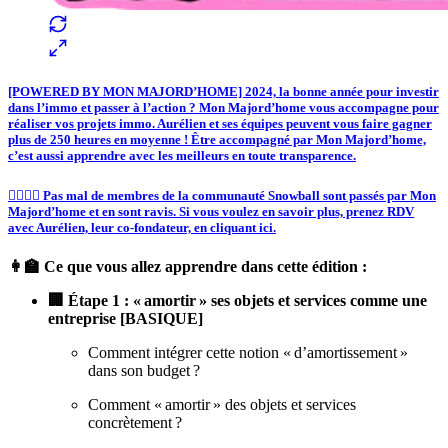
[POWERED BY MON MAJORD’HOME] 2024, la bonne année pour investir
dans l’immo et passer à l’action ? Mon Majord’home vous accompagne pour
réaliser vos projets immo. Aurélien et ses équipes peuvent vous faire gagner
plus de 250 heures en moyenne ! Être accompagné par Mon Majord’home,
c’est aussi apprendre avec les meilleurs en toute transparence.
🙋‍♀️🙋‍♂️
Pas mal de membres de la communauté Snowball sont passés par Mon
Majord’home et en sont ravis. Si vous voulez en savoir plus, prenez RDV
avec Aurélien, leur co-fondateur, en cliquant ici.
👩‍🏫 Ce que vous allez apprendre dans cette édition :
🏢 Étape 1 : « amortir » ses objets et services comme une
entreprise [BASIQUE]
Comment intégrer cette notion « d’amortissement »
dans son budget ?
Comment « amortir » des objets et services
concrètement ?