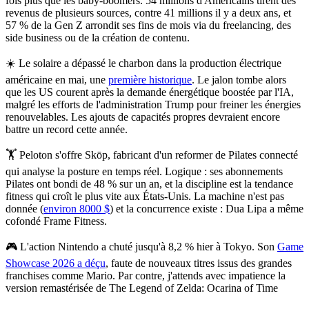
fois plus que les baby-boomers. 54 millions d'Américains tirent des
revenus de plusieurs sources, contre 41 millions il y a deux ans, et
57 % de la Gen Z arrondit ses fins de mois via du freelancing, des
side business ou de la création de contenu.
☀️
Le solaire a dépassé le charbon dans la production électrique
américaine en mai
, une
première historique
. Le jalon tombe alors
que les US courent après la demande énergétique boostée par l'IA,
malgré les efforts de l'administration Trump pour freiner les énergies
renouvelables. Les ajouts de capacités propres devraient encore
battre un record cette année.
🏋️
Peloton s'offre Skōp, fabricant d'un reformer de Pilates connecté
qui analyse la posture en temps réel. Logique : ses abonnements
Pilates ont bondi de 48 % sur un an, et la discipline est la tendance
fitness qui croît le plus vite aux États-Unis. La machine n'est pas
donnée (
environ 8000 $
) et la concurrence existe : Dua Lipa a même
cofondé Frame Fitness.
🎮
L'action Nintendo a chuté jusqu'à 8,2 % hier à Tokyo.
Son
Game
Showcase 2026 a déçu
, faute de nouveaux titres issus des grandes
franchises comme Mario. Par contre, j'attends avec impatience la
version remastérisée de The Legend of Zelda: Ocarina of Time