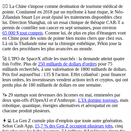
👩‍⚕️
La Chine s'impose comme destination de tourisme médical de
pointe.
Condamné en 2018 par un myélome à haut risque, le Néo-
Zélandais Stuart Lye avait épuisé les traitements disponibles chez
lui. Direction Shanghai, où un essai clinique de thérapie CAR-T a
permis de contrôler son cancer en sept semaines, pour environ
65 000 $ tout compris
. Comme lui, de plus en plus d'étrangers vont
en Chine pour des soins de pointe bien moins chers que chez eux.
Là où la Thaïlande mise sur la chirurgie esthétique, Pékin joue la
carte des procédures les plus avancées au monde.
🚀
L'IPO de SpaceX affole les marchés : la demande atteint quatre
fois l'offre.
Plus de
250 milliards de dollars d'ordres
pour 75
milliards recherchés, à une valorisation de 1800 milliards de dollars.
Prix fixé aujourd'hui : 135 $ l'action. Effet collatéral : pour financer
leurs ordres, les investisseurs vendent actions tech et cryptos, qui ont
perdu plus de 180 milliards de dollars en une semaine.
🦄
29 startups sont devenues des licornes en mai
, emmenées par
deux spin-offs d'OpenAI et d'Anthropic.
L'IA domine toujours
, mais
robotique, quantique, énergies alternatives et aérospatial en ont
chacune produit plusieurs.
👩‍💻
La Gen Z cumule plus d'emplois que toute autre génération.
Selon Cash App,
15,7 % des Gen Z occupent plusieurs jobs
, cinq