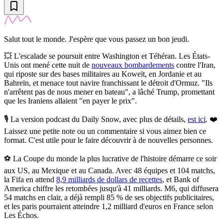
Salut tout le monde. J'espère que vous passez un bon jeudi.
💥
L'escalade se poursuit entre Washington et Téhéran.
Les États-
Unis ont mené cette nuit de
nouveaux bombardements
contre l'Iran,
qui riposte sur des bases militaires au Koweït, en Jordanie et au
Bahreïn, et menace tout navire franchissant le détroit d'Ormuz. "Ils
n'arrêtent pas de nous mener en bateau", a lâché Trump, promettant
que les Iraniens allaient "en payer le prix".
🎙️
La version podcast du Daily Snow, avec plus de détails,
est ici
.
❤️
Laissez une petite note ou un commentaire si vous aimez bien ce
format. C'est utile pour le faire découvrir à de nouvelles personnes.
⚽️
La Coupe du monde la plus lucrative de l'histoire démarre ce soir
aux US, au Mexique et au Canada. Avec 48 équipes et 104 matchs,
la Fifa en attend
8,9 milliards de dollars de recettes
, et Bank of
America chiffre les retombées jusqu'à 41 milliards. M6, qui diffusera
54 matchs en clair, a déjà rempli 85 % de ses objectifs publicitaires,
et les paris pourraient atteindre 1,2 milliard d'euros en France selon
Les Échos.