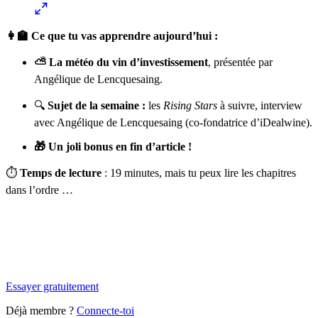
👩‍🏫 Ce que tu vas apprendre aujourd’hui :
⛅ La météo du vin d’investissement
, présentée par
Angélique de Lencquesaing.
🔍
Sujet de la semaine :
les
Rising Stars
à suivre, interview
avec Angélique de Lencquesaing (co-fondatrice d’iDealwine).
🎁 Un joli bonus en fin d’article !
⏱️
Temps de lecture
: 19 minutes, mais tu peux lire les chapitres
dans l’ordre …
✨
Tu es à un flocon de débloquer cet article
Snowball+ gratuit pendant 14 jours.
Essayer gratuitement
Déjà membre ?
Connecte-toi