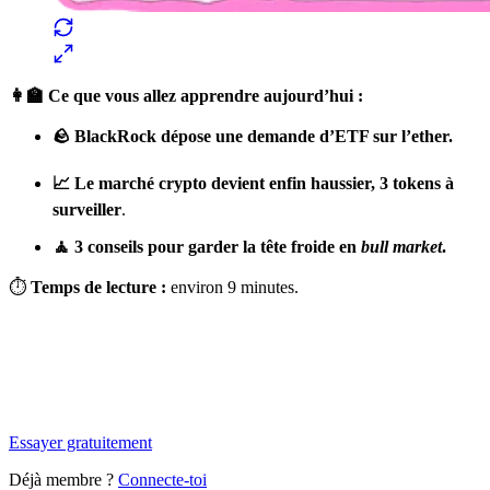
👩‍🏫 Ce que vous allez apprendre aujourd’hui :
🪨 BlackRock dépose une demande d’ETF sur l’ether.
📈 Le marché crypto devient enfin haussier, 3 tokens à
surveiller
.
🧘 3 conseils pour garder la tête froide en
bull market
.
⏱
Temps de lecture :
environ 9 minutes.
✨
Tu es à un flocon de débloquer cet article
Snowball+ gratuit pendant 14 jours.
Essayer gratuitement
Déjà membre ?
Connecte-toi