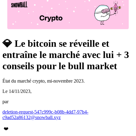
💎 Le bitcoin se réveille et
entraîne le marché avec lui + 3
conseils pour le bull market
État du marché crypto, mi-novembre 2023.
Le 14/11/2023
,
par
deletion-request-547c999c-b08b-4dd7-97b4-
c9ad52a86132@snowball.xyz
❤️