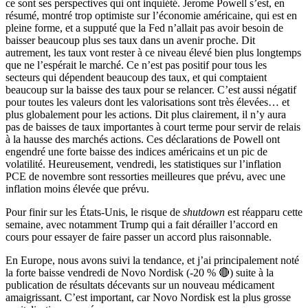
ce sont ses perspectives qui ont inquiété. Jerome Powell s’est, en
résumé, montré trop optimiste sur l’économie américaine, qui est en
pleine forme, et a supputé que la Fed n’allait pas avoir besoin de
baisser beaucoup plus ses taux dans un avenir proche. Dit
autrement, les taux vont rester à ce niveau élevé bien plus longtemps
que ne l’espérait le marché. Ce n’est pas positif pour tous les
secteurs qui dépendent beaucoup des taux, et qui comptaient
beaucoup sur la baisse des taux pour se relancer. C’est aussi négatif
pour toutes les valeurs dont les valorisations sont très élevées… et
plus globalement pour les actions. Dit plus clairement, il n’y aura
pas de baisses de taux importantes à court terme pour servir de relais
à la hausse des marchés actions.
Ces déclarations de Powell ont
engendré une forte baisse des indices américains et un pic de
volatilité. Heureusement, vendredi, les statistiques sur l’inflation
PCE de novembre sont ressorties meilleures que prévu, avec une
inflation moins élevée que prévu.
Pour finir sur les États-Unis, le risque de
shutdown
est réapparu cette
semaine, avec notamment Trump qui a fait dérailler l’accord en
cours pour essayer de faire passer un accord plus raisonnable.
En Europe, nous avons suivi la tendance, et j’ai principalement noté
la forte baisse vendredi de Novo Nordisk (-20 % 🔴) suite à la
publication de résultats décevants sur un nouveau médicament
amaigrissant. C’est important, car Novo Nordisk est la plus grosse