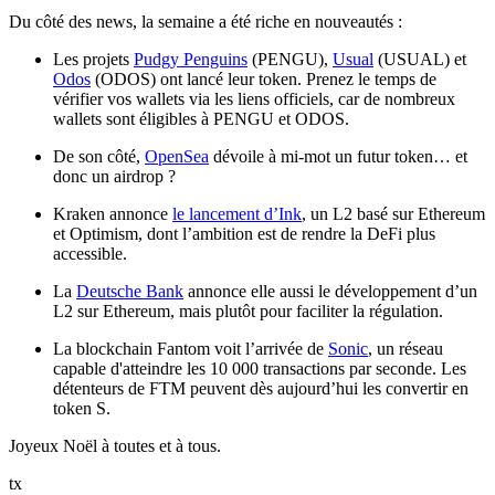
Du côté des news, la semaine a été riche en nouveautés :
Les projets
Pudgy Penguins
(PENGU),
Usual
(USUAL) et
Odos
(ODOS) ont lancé leur token. Prenez le temps de
vérifier vos wallets via les liens officiels, car de nombreux
wallets sont éligibles à PENGU et ODOS.
De son côté,
OpenSea
dévoile à mi-mot un futur token… et
donc un airdrop ?
Kraken annonce
le lancement d’Ink
, un L2 basé sur Ethereum
et Optimism, dont l’ambition est de rendre la DeFi plus
accessible.
La
Deutsche Bank
annonce elle aussi le développement d’un
L2 sur Ethereum, mais plutôt pour faciliter la régulation.
La blockchain Fantom voit l’arrivée de
Sonic
, un réseau
capable d'atteindre les 10 000 transactions par seconde. Les
détenteurs de FTM peuvent dès aujourd’hui les convertir en
token S.
Joyeux Noël à toutes et à tous.
tx