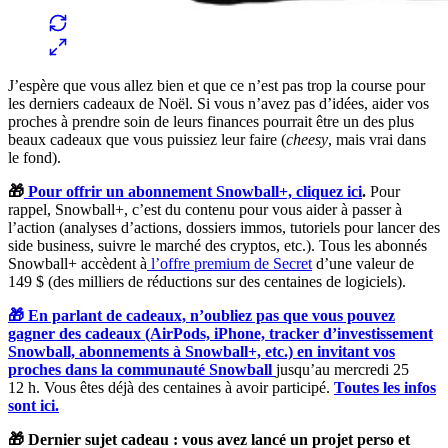
J’espère que vous allez bien et que ce n’est pas trop la course pour
les derniers cadeaux de Noël. Si vous n’avez pas d’idées, aider vos
proches à prendre soin de leurs finances pourrait être un des plus
beaux cadeaux que vous puissiez leur faire (
cheesy
, mais vrai dans
le fond).
🎁
Pour offrir un abonnement Snowball+, cliquez ici
.
Pour
rappel, Snowball+, c’est du contenu pour vous aider à passer à
l’action (analyses d’actions, dossiers immos, tutoriels pour lancer des
side business, suivre le marché des cryptos, etc.). Tous les abonnés
Snowball+ accèdent à
l’offre premium de Secret
d’une valeur de
149 $ (des milliers de réductions sur des centaines de logiciels).
🎁 En parlant de cadeaux, n’oubliez pas que vous pouvez
gagner des cadeaux (AirPods, iPhone, tracker d’investissement
Snowball, abonnements à Snowball+, etc.) en invitant vos
proches dans la communauté Snowball
jusqu’au mercredi 25
12 h. Vous êtes déjà des centaines à avoir participé.
Toutes les infos
sont ici.
🎁 Dernier sujet cadeau : vous avez lancé un projet perso et