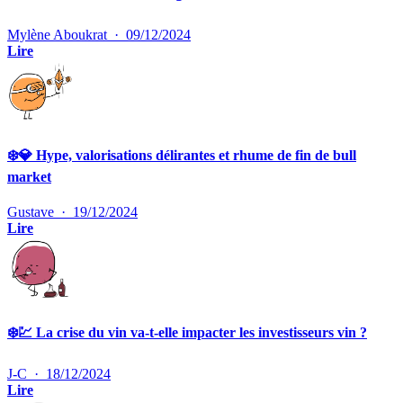
Mylène Aboukrat
·
09/12/2024
Lire
❄️💎 Hype, valorisations délirantes et rhume de fin de bull
market
Gustave
·
19/12/2024
Lire
❄️💹 La crise du vin va-t-elle impacter les investisseurs vin ?
J-C
·
18/12/2024
Lire