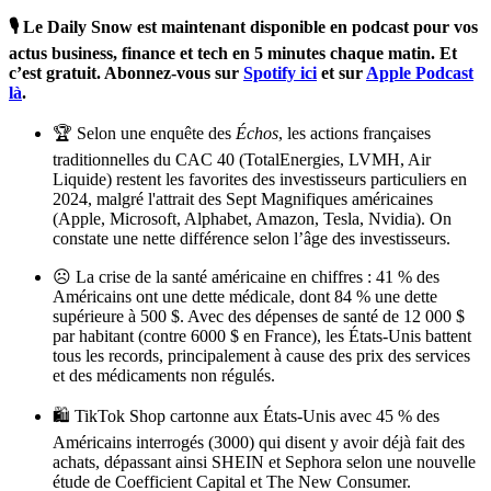
🎙️ Le Daily Snow est maintenant disponible en podcast pour vos
actus business, finance et tech en 5 minutes chaque matin. Et
c’est gratuit. Abonnez-vous sur
Spotify ici
et sur
Apple Podcast
là
.
🏆 Selon une enquête des
Échos
, les actions françaises
traditionnelles du CAC 40 (TotalEnergies, LVMH, Air
Liquide) restent les favorites des investisseurs particuliers en
2024, malgré l'attrait des Sept Magnifiques américaines
(Apple, Microsoft, Alphabet, Amazon, Tesla, Nvidia). On
constate une nette différence selon l’âge des investisseurs.
☹️ La crise de la santé américaine en chiffres : 41 % des
Américains ont une dette médicale, dont 84 % une dette
supérieure à 500 $. Avec des dépenses de santé de 12 000 $
par habitant (contre 6000 $ en France), les États-Unis battent
tous les records, principalement à cause des prix des services
et des médicaments non régulés.
🛍️ TikTok Shop cartonne aux États-Unis avec 45 % des
Américains interrogés (3000) qui disent y avoir déjà fait des
achats, dépassant ainsi SHEIN et Sephora selon une nouvelle
étude de Coefficient Capital et The New Consumer.