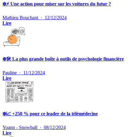
❄️⚡️ Une action pour miser sur les voitures du futur ?
Mathieu Bouchant
·
12/12/2024
Lire
❄️🛠️ La plus grande boîte à outils de psychologie financière
Pauline
·
11/12/2024
Lire
❄️📈 +250 % pour ce leader de la télémédecine
Yoann - Snowball
·
08/12/2024
Lire