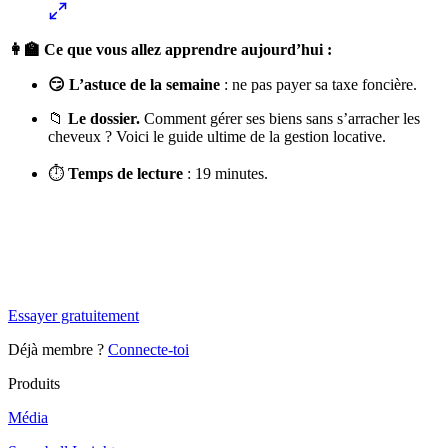
👩‍🏫 Ce que vous allez apprendre aujourd’hui :
😏 L’astuce de la semaine
: ne pas payer sa taxe foncière.
📁
Le dossier.
Comment gérer ses biens sans s’arracher les
cheveux ? Voici le guide ultime de la gestion locative.
⏱
Temps de lecture
: 19 minutes.
✨
Tu es à un flocon de débloquer cet article
Snowball+ gratuit pendant 14 jours.
Essayer gratuitement
Déjà membre ?
Connecte-toi
Produits
Média