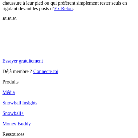
chaussure à leur pied ou qui préfèrent simplement rester seuls en
rigolant devant les posts d’
Ex Relou
.
🫶🫶🫶
✨
Tu es à un flocon de débloquer cet article
Snowball+ gratuit pendant 14 jours.
Essayer gratuitement
Déjà membre ?
Connecte-toi
Produits
Média
Snowball Insights
Snowball+
Money Buddy
Ressources