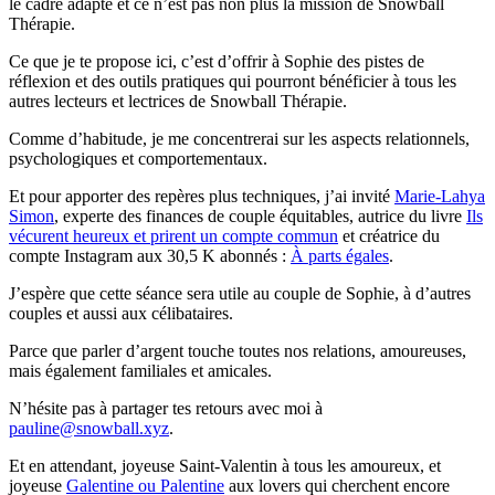
le cadre adapté et ce n’est pas non plus la mission de Snowball
Thérapie.
Ce que je te propose ici, c’est d’offrir à Sophie des pistes de
réflexion et des outils pratiques qui pourront bénéficier à tous les
autres lecteurs et lectrices de Snowball Thérapie.
Comme d’habitude, je me concentrerai sur les aspects relationnels,
psychologiques et comportementaux.
Et pour apporter des repères plus techniques, j’ai invité
Marie-Lahya
Simon
, experte des finances de couple équitables, autrice du livre
Ils
vécurent heureux et prirent un compte commun
et créatrice du
compte Instagram aux 30,5 K abonnés :
À parts égales
.
J’espère que cette séance sera utile au couple de Sophie, à d’autres
couples et aussi aux célibataires.
Parce que parler d’argent touche toutes nos relations, amoureuses,
mais également familiales et amicales.
N’hésite pas à partager tes retours avec moi à
pauline@snowball.xyz
.
Et en attendant, joyeuse Saint-Valentin à tous les amoureux, et
joyeuse
Galentine ou Palentine
aux
lovers
qui cherchent encore