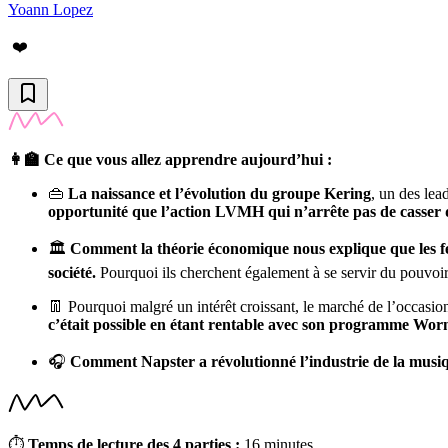
Yoann Lopez
❤️
👩‍🏫 Ce que vous allez apprendre aujourd’hui :
👜
La naissance et l’évolution du groupe Kering
, un des lea
opportunité que l’action LVMH qui n’arrête pas de casser 
🏛️
Comment la théorie économique nous explique que les fe
société.
Pourquoi ils cherchent également à se servir du pouvoir p
👖 Pourquoi malgré un intérêt croissant, le marché de l’occasio
c’était possible en étant rentable avec son programme Wor
🎧
Comment
Napster a révolutionné l’industrie de la musi
⏱
Temps de lecture des 4 parties :
16 minutes.