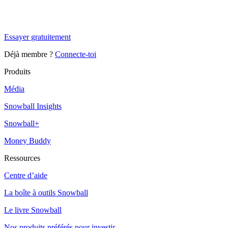
Tu es à un flocon de débloquer cet article
Snowball+ gratuit pendant 14 jours.
Essayer gratuitement
Déjà membre ?
Connecte-toi
Produits
Média
Snowball Insights
Snowball+
Money Buddy
Ressources
Centre d’aide
La boîte à outils Snowball
Le livre Snowball
Nos produits préférés pour investir