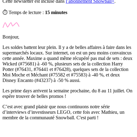
Cette newsletter est incluse dans
l’abonnement Snowball+
.
⏱️ Temps de lecture :
15 minutes
Bonjour,
Les soldes battent leur plein. Il y a de belles affaires à faire dans les
supermarchés locaux. Sur internet, on est un peu moins convaincus
cette année. Maxime a quand même récupéré pas mal de sets : deux
Wicked
(#75681) à -60 %, plusieurs sets de la collection
Harry
Potter
(#76431, #76441 et #76428), quelques sets de la collection
Moi Moche et Méchant
(#75582 et #75583) à -40 %, et deux
Disney Encanto
(#43237) à -50 % aussi.
Les
prime days
arrivent la semaine prochaine, du 8 au 11 juillet. On
espère trouver de belles promos !
C’est avec grand plaisir que nous continuons notre série
d’interviews d’investisseurs LEGO, cette fois avec Mathieu, un
membre de la communauté Snowball. C'est parti !
✨