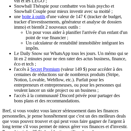
vin et les LEGO
;
Snowball Thérapie pour combattre vos biais psycho
et
Snowball Couple pour mieux investir avec sa moitié ;
une
boite à outils
d'une valeur de 147 €
(tracker de budget,
tracker d'investissements, générateur et analyse de dossiers
immo) et bientôt 2 nouveaux outils :
Un pour vous aider à planifier l'arrivée d'un enfant d'un
point de vue financier ;
Un calculateur de rentabilité immobilière intégrant les
impôts.
Le Daily Snow sur WhatsApp tous les jours.
Un mémo qui se
lit en 2 minutes pour ne rien rater des actus business, finance,
éco et tech ;
l'accès à
Secret Premium
(valeur 149 $)
pour accéder à des
centaines de réductions sur de nombreux produits (Stripe,
Notion, Lovable, Webflow, etc.). Parfait pour les
entrepreneurs et entrepreneuses, ou pour les personnes qui
veulent lancer un side project ou un business ;
l'accès à la communauté Discord privée
pour partager des
bons plans et des recommandations.
Bref, si vous voulez vous lancer sérieusement dans les finances
personnelles, je pense honnêtement que c'est un des meilleurs deals
que vous pouvez trouver
et qui peut vous faire gagner de l'argent à
long terme s'il vous permet de mieux gérer vos finances et d'investir.