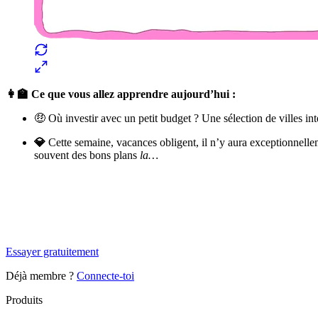
👩‍🏫 Ce que vous allez apprendre aujourd’hui :
🤑 Où investir avec un petit budget ? Une sélection de villes int
💎
Cette semaine, vacances obligent, il n’y aura exceptionnelle
souvent des bons plans
la…
✨
Tu es à un flocon de débloquer cet article
Snowball+ gratuit pendant 14 jours.
Essayer gratuitement
Déjà membre ?
Connecte-toi
Produits