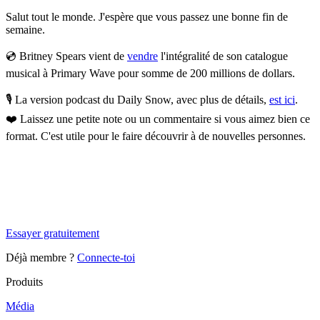
Salut tout le monde. J'espère que vous passez une bonne fin de
semaine.
💿
Britney Spears vient de
vendre
l'intégralité de son catalogue
musical à Primary Wave pour somme de 200 millions de dollars.
🎙️ La version podcast du Daily Snow, avec plus de détails,
est ici
.
❤️
Laissez une petite note ou un commentaire si vous aimez bien ce
format. C'est utile pour le faire découvrir à de nouvelles personnes.
✨
Tu es à un flocon de débloquer cet article
Snowball Insights gratuit pendant 14 jours.
Essayer gratuitement
Déjà membre ?
Connecte-toi
Produits
Média