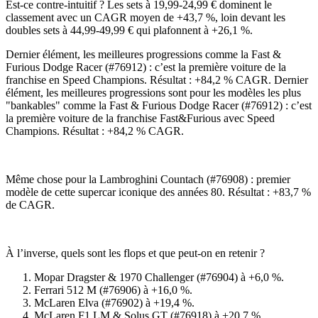
Est-ce contre-intuitif ? Les sets à 19,99-24,99 € dominent le
classement avec un CAGR moyen de +43,7 %, loin devant les
doubles sets à 44,99-49,99 € qui plafonnent à +26,1 %.
Dernier élément, les meilleures progressions comme la Fast &
Furious Dodge Racer (#76912) : c’est la première voiture de la
franchise en Speed Champions. Résultat : +84,2 % CAGR. Dernier
élément, les meilleures progressions sont pour les modèles les plus
"
bankables
" comme la Fast & Furious Dodge Racer (#76912) : c’est
la première voiture de la franchise Fast&Furious avec Speed
Champions. Résultat : +84,2 % CAGR.
Même chose pour la Lambroghini Countach (#76908) : premier
modèle de cette supercar iconique des années 80. Résultat : +83,7 %
de CAGR.
À l’inverse, quels sont les
flops
et que peut-on en retenir ?
Mopar Dragster & 1970 Challenger (#76904) à +6,0 %.
Ferrari 512 M (#76906) à +16,0 %.
McLaren Elva (#76902) à +19,4 %.
McLaren F1 LM & Solus GT (#76918) à +20,7 %.