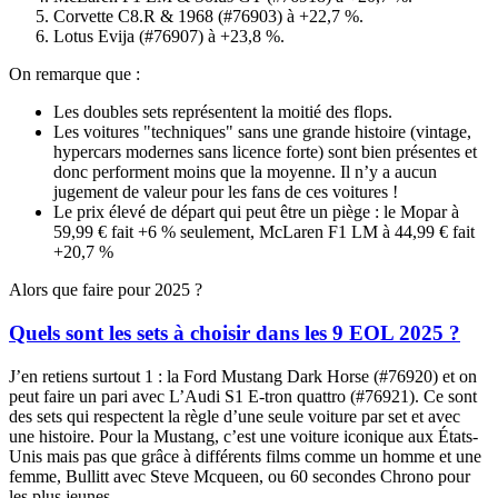
Corvette C8.R & 1968 (#76903) à +22,7 %.
Lotus Evija (#76907) à +23,8 %.
On remarque que :
Les doubles sets représentent la moitié des
flops.
Les voitures "techniques" sans une grande histoire (vintage,
hypercars modernes sans licence forte) sont bien présentes et
donc performent moins que la moyenne. Il n’y a aucun
jugement de valeur pour les fans de ces voitures !
Le prix élevé de départ qui peut être un piège : le Mopar à
59,99 € fait +6 % seulement, McLaren F1 LM à 44,99 € fait
+20,7 %
Alors que faire pour 2025 ?
Quels sont les sets à choisir dans les 9 EOL 2025 ?
J’en retiens surtout 1 : la Ford Mustang Dark Horse (#76920) et on
peut faire un pari avec L’Audi S1 E-tron quattro (#76921). Ce sont
des sets qui respectent la règle d’une seule voiture par set et avec
une histoire. Pour la Mustang, c’est une voiture iconique aux États-
Unis mais pas que grâce à différents films comme un homme et une
femme, Bullitt avec Steve Mcqueen, ou 60 secondes Chrono pour
les plus jeunes.