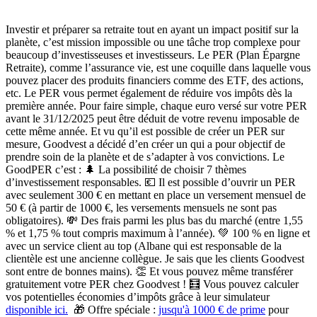
Investir et préparer sa retraite tout en ayant un impact positif sur la
planète, c’est mission impossible ou une tâche trop complexe pour
beaucoup d’investisseuses et investisseurs.
Le PER (Plan Épargne
Retraite), comme l’assurance vie, est une coquille dans laquelle vous
pouvez placer des produits financiers comme des ETF, des actions,
etc.
Le PER vous permet également de réduire vos impôts dès la
première année.
Pour faire simple,
chaque euro versé sur votre PER
avant le 31/12/2025 peut être déduit de votre revenu imposable de
cette même année.
Et vu qu’il est possible de créer un PER sur
mesure, Goodvest a décidé d’en créer un qui a pour objectif de
prendre soin de la planète et de s’adapter à vos convictions. Le
GoodPER c’est : 🌲
La possibilité de choisir 7 thèmes
d’investissement responsables.
💶
Il est possible d’ouvrir un PER
avec seulement 300 €
en mettant en place un versement mensuel de
50 € (à partir de 1000 €, les versements mensuels ne sont pas
obligatoires). 💸
Des frais parmi les plus bas du marché (entre 1,55
% et 1,75 % tout compris maximum à l’année).
💚
100 % en ligne et
avec un service client au top
(Albane qui est responsable de la
clientèle est une ancienne collègue. Je sais que les clients Goodvest
sont entre de bonnes mains). 👏
Et vous pouvez même transférer
gratuitement votre PER chez Goodvest !
🧮 Vous pouvez calculer
vos potentielles économies d’impôts grâce à leur simulateur
disponible ici.
🎁
Offre spéciale :
jusqu'à 1000 € de prime
pour