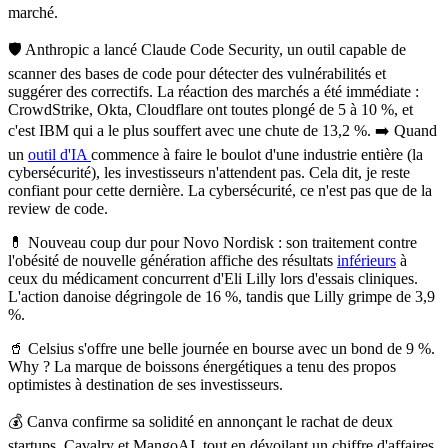
marché.
🛡️
Anthropic a lancé Claude Code Security, un outil capable de
scanner des bases de code pour détecter des vulnérabilités et
suggérer des correctifs.
La réaction des marchés a été immédiate :
CrowdStrike, Okta, Cloudflare ont toutes plongé de 5 à 10 %, et
c'est IBM qui a le plus souffert avec une chute de 13,2 %. ➡️ Quand
un
outil d'IA
commence à faire le boulot d'une industrie entière (la
cybersécurité), les investisseurs n'attendent pas. Cela dit, je reste
confiant pour cette dernière. La cybersécurité, ce n'est pas que de la
review de code.
💊
Nouveau coup dur pour Novo Nordisk
: son traitement contre
l'obésité de nouvelle génération affiche des résultats
inférieurs
à
ceux du médicament concurrent d'Eli Lilly lors d'essais cliniques.
L'action danoise dégringole de 16 %, tandis que Lilly grimpe de 3,9
%.
🥤
Celsius s'offre une belle journée en bourse avec un bond de 9 %.
Why ? La marque de boissons énergétiques a tenu des propos
optimistes à destination de ses investisseurs.
💰
Canva confirme sa solidité en annonçant le rachat de deux
startups, Cavalry et MangoAI, tout en dévoilant un chiffre d'affaires