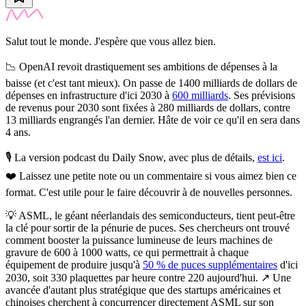
Salut tout le monde. J'espère que vous allez bien.
📉
OpenAI revoit drastiquement ses ambitions de dépenses à la
baisse (et c'est tant mieux).
On passe de 1400 milliards de dollars de
dépenses en infrastructure d'ici 2030 à
600 milliards
. Ses prévisions
de revenus pour 2030 sont fixées à 280 milliards de dollars, contre
13 milliards engrangés l'an dernier. Hâte de voir ce qu'il en sera dans
4 ans.
🎙️ La version podcast du Daily Snow, avec plus de détails,
est ici
.
❤️
Laissez une petite note ou un commentaire si vous aimez bien ce
format. C'est utile pour le faire découvrir à de nouvelles personnes.
💡
ASML, le géant néerlandais des semiconducteurs, tient peut-être
la clé pour sortir de la pénurie de puces.
Ses chercheurs ont trouvé
comment booster la puissance lumineuse de leurs machines de
gravure de 600 à 1000 watts, ce qui permettrait à chaque
équipement de produire jusqu'à
50 % de puces supplémentaires
d'ici
2030, soit 330 plaquettes par heure contre 220 aujourd'hui. ↗️ Une
avancée d'autant plus stratégique que des startups américaines et
chinoises cherchent à concurrencer directement ASML sur son