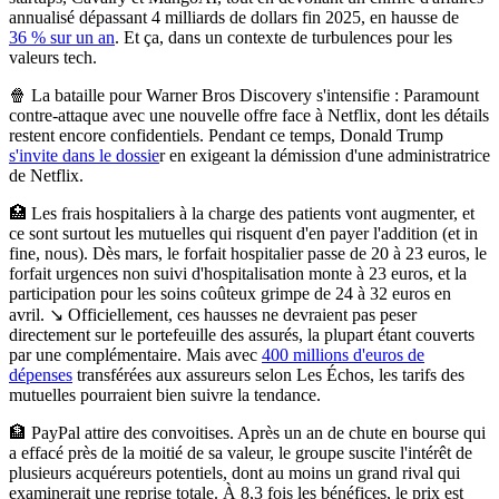
annualisé dépassant 4 milliards de dollars fin 2025
, en hausse de
36 % sur un an
. Et ça, dans un contexte de turbulences pour les
valeurs tech.
🍿
La bataille pour Warner Bros Discovery s'intensifie : Paramount
contre-attaque avec une nouvelle offre face à Netflix, dont les détails
restent encore confidentiels.
Pendant ce temps, Donald Trump
s'invite dans le dossie
r en exigeant la démission d'une administratrice
de Netflix.
🏥
Les frais hospitaliers à la charge des patients vont augmenter, et
ce sont surtout les mutuelles qui risquent d'en payer l'addition (et in
fine, nous).
Dès mars, le forfait hospitalier passe de 20 à 23 euros, le
forfait urgences non suivi d'hospitalisation monte à 23 euros, et la
participation pour les soins coûteux grimpe de 24 à 32 euros en
avril. ↘️ Officiellement, ces hausses ne devraient pas peser
directement sur le portefeuille des assurés, la plupart étant couverts
par une complémentaire. Mais avec
400 millions d'euros de
dépenses
transférées aux assureurs selon Les Échos, les tarifs des
mutuelles pourraient bien suivre la tendance.
🏦
PayPal attire des convoitises. Après un an de chute en bourse qui
a effacé près de la moitié de sa valeur, le groupe suscite l'intérêt de
plusieurs acquéreurs potentiels
, dont au moins un grand rival qui
examinerait une reprise totale. À 8,3 fois les bénéfices, le prix est