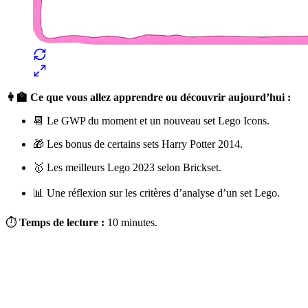
👩‍🏫 Ce que vous allez apprendre ou découvrir aujourd’hui :
📆 Le GWP du moment et un nouveau set Lego Icons.
🎁 Les bonus de certains sets Harry Potter 2014.
🥇 Les meilleurs Lego 2023 selon Brickset.
📊 Une réflexion sur les critères d’analyse d’un set Lego.
⏱
Temps de lecture :
10 minutes.
✨
Tu es à un flocon de débloquer cet article
Snowball+ gratuit pendant 14 jours.