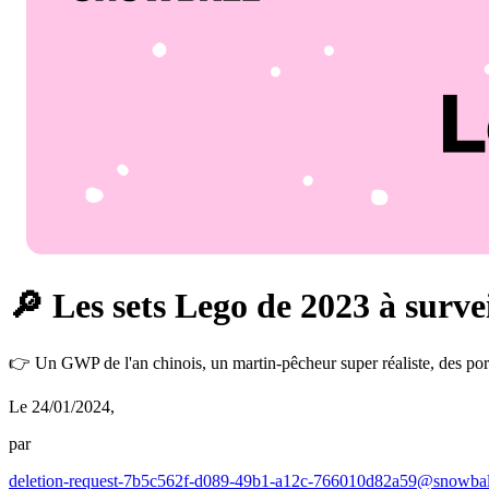
🔎 Les sets Lego de 2023 à survei
👉 Un GWP de l'an chinois, un martin-pêcheur super réaliste, des port
Le 24/01/2024
,
par
deletion-request-7b5c562f-d089-49b1-a12c-766010d82a59@snowbal