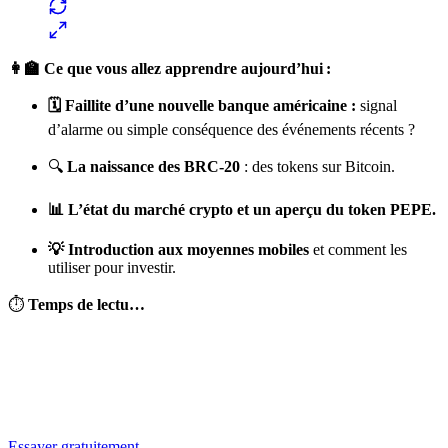
👩‍🏫 Ce que vous allez apprendre aujourd’hui :
🗓️ Faillite d’une nouvelle banque américaine :
signal
d’alarme ou simple conséquence des événements récents ?
🔍
La naissance des BRC-20
: des tokens sur Bitcoin.
📊 L’état du marché crypto et un aperçu du token PEPE.
💡 Introduction aux moyennes mobiles
et comment les
utiliser pour investir.
⏱
Temps de lectu…
✨
Tu es à un flocon de débloquer cet article
Snowball+ gratuit pendant 14 jours.
Essayer gratuitement