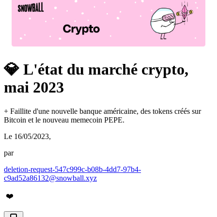
💎 L'état du marché crypto,
mai 2023
+ Faillite d'une nouvelle banque américaine, des tokens créés sur
Bitcoin et le nouveau memecoin PEPE.
Le 16/05/2023
,
par
deletion-request-547c999c-b08b-4dd7-97b4-
c9ad52a86132@snowball.xyz
❤️