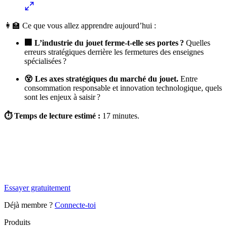
👩‍🏫 Ce que vous allez apprendre aujourd’hui :
🏢 L’industrie du jouet ferme-t-elle ses portes ?
Quelles
erreurs stratégiques derrière les fermetures des enseignes
spécialisées ?
😵 Les axes stratégiques du marché du jouet.
Entre
consommation responsable et innovation technologique, quels
sont les enjeux à saisir ?
⏱ Temps de lecture estimé :
17 minutes.
✨
Tu es à un flocon de débloquer cet article
Snowball+ gratuit pendant 14 jours.
Essayer gratuitement
Déjà membre ?
Connecte-toi
Produits