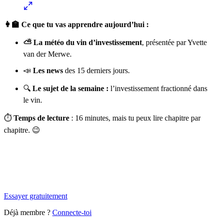
👩‍🏫 Ce que tu vas apprendre aujourd’hui :
⛅ La météo du vin d’investissement
, présentée par Yvette
van der Merwe.
📣
Les news
des 15 derniers jours.
🔍
Le sujet de la semaine :
l’investissement fractionné dans
le vin.
⏱️
Temps de lecture
: 16 minutes, mais tu peux lire chapitre par
chapitre. 😉
✨
Tu es à un flocon de débloquer cet article
Snowball+ gratuit pendant 14 jours.
Essayer gratuitement
Déjà membre ?
Connecte-toi