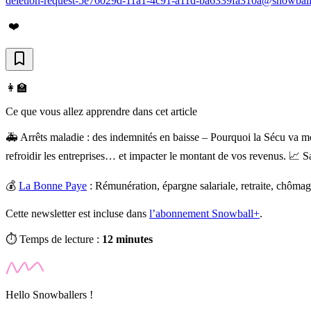
deletion-request-5e76029d-11a1-4c91-a11d-ba6339fa310a@snowball
❤️
👩‍🏫
Ce que vous allez apprendre dans cet article
🚑 Arrêts maladie : des indemnités en baisse – Pourquoi la Sécu va m
refroidir les entreprises… et impacter le montant de vos revenus. 📈 S
💰
La Bonne Paye
:
Rémunération, épargne salariale, retraite, chômag
Cette newsletter est incluse dans
l’abonnement Snowball+
.
⏱️ Temps de lecture :
12 minutes
Hello Snowballers !