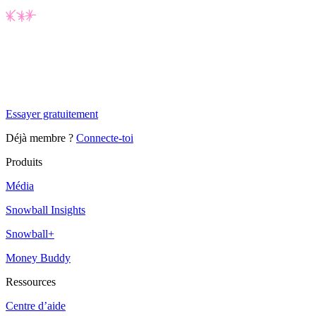
✨
Tu es à un flocon de débloquer cet article
Snowball+ gratuit pendant 14 jours.
Essayer gratuitement
Déjà membre ?
Connecte-toi
Produits
Média
Snowball Insights
Snowball+
Money Buddy
Ressources
Centre d’aide