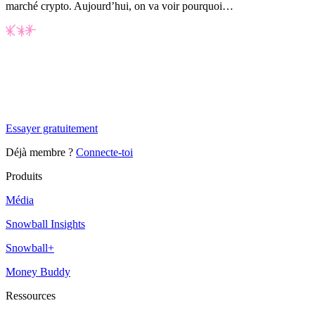
marché crypto. Aujourd’hui, on va voir pourquoi…
✨
Tu es à un flocon de débloquer cet article
Snowball+ gratuit pendant 14 jours.
Essayer gratuitement
Déjà membre ?
Connecte-toi
Produits
Média
Snowball Insights
Snowball+
Money Buddy
Ressources