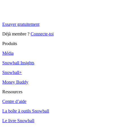
Tu es à un flocon de débloquer cet article
Snowball+ gratuit pendant 14 jours.
Essayer gratuitement
Déjà membre ?
Connecte-toi
Produits
Média
Snowball Insights
Snowball+
Money Buddy
Ressources
Centre d’aide
La boîte à outils Snowball
Le livre Snowball