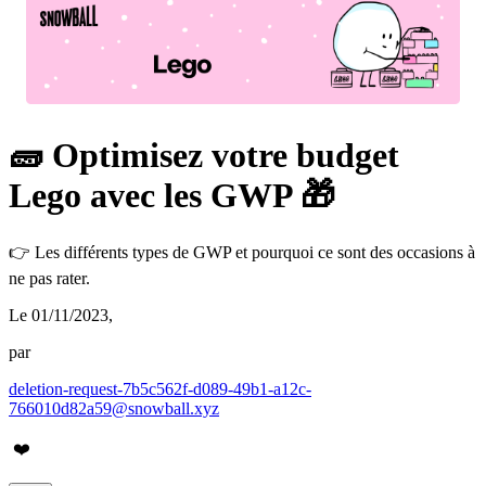
🧱 Optimisez votre budget
Lego avec les GWP 🎁
👉 Les différents types de GWP et pourquoi ce sont des occasions à
ne pas rater.
Le 01/11/2023
,
par
deletion-request-7b5c562f-d089-49b1-a12c-
766010d82a59@snowball.xyz
❤️