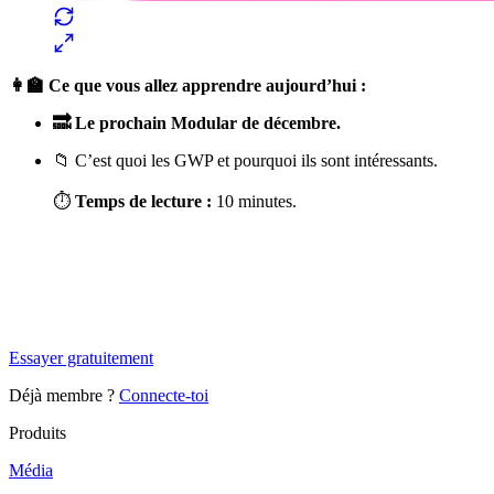
👩‍🏫 Ce que vous allez apprendre aujourd’hui :
🔜 Le prochain Modular de décembre.
📁 C’est quoi les GWP et pourquoi ils sont intéressants.
⏱
Temps de lecture :
10 minutes.
✨
Tu es à un flocon de débloquer cet article
Snowball+ gratuit pendant 14 jours.
Essayer gratuitement
Déjà membre ?
Connecte-toi
Produits
Média