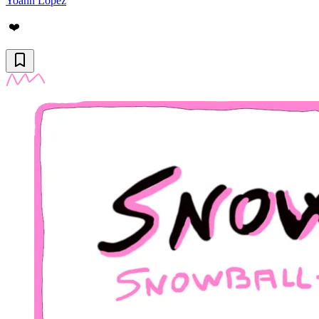
Yoann Lopez
❤️